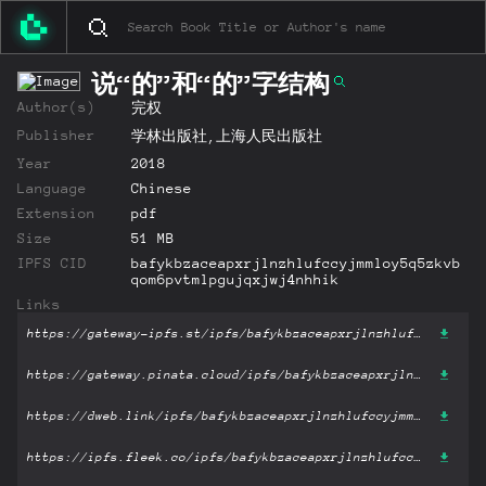
说“的”和“的”字结构
Author(s)
完权
Publisher
学林出版社,上海人民出版社
Year
2018
Language
Chinese
Extension
pdf
Size
51 MB
IPFS CID
bafykbzaceapxrjlnzhlufccyjmmloy5q5zkvb
qom6pvtmlpgujqxjwj4nhhik
Links
https://gateway-ipfs.st/ipfs/bafykbzaceapxrjlnzhlufccyjmmloy5q5zkvbqom6pvtmlpgujqxjwj4nhhik?filename='说“的”和“的”字结构.pdf'
https://gateway.pinata.cloud/ipfs/bafykbzaceapxrjlnzhlufccyjmmloy5q5zkvbqom6pvtmlpgujqxjwj4nhhik?filename='说“的”和“的”字结构.pdf'
https://dweb.link/ipfs/bafykbzaceapxrjlnzhlufccyjmmloy5q5zkvbqom6pvtmlpgujqxjwj4nhhik?filename='说“的”和“的”字结构.pdf'
https://ipfs.fleek.co/ipfs/bafykbzaceapxrjlnzhlufccyjmmloy5q5zkvbqom6pvtmlpgujqxjwj4nhhik?filename='说“的”和“的”字结构.pdf'