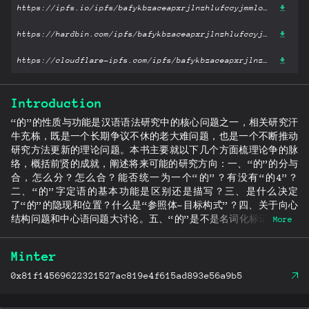
https://ipfs.io/ipfs/bafykbzaceapxrjlnzhlufccyjmmloy5q5zkvbqom6pvtmlpgujqxjwj4nhhik?filename='说“的”和“的”字结构.pdf'
https://hardbin.com/ipfs/bafykbzaceapxrjlnzhlufccyjmmloy5q5zkvbqom6pvtmlpgujqxjwj4nhhik?filename='说“的”和“的”字结构.pdf'
https://cloudflare-ipfs.com/ipfs/bafykbzaceapxrjlnzhlufccyjmmloy5q5zkvbqom6pvtmlpgujqxjwj4nhhik?filename='说“的”和“的”字结构.pdf'
Introduction
“的”的性质与功能是汉语语法研究中的核心问题之一，相关研究汗
牛充栋，既是一个长期争议不休的老大难问题，也是一个不断推动
研究方法更新的理论问题。本书主要就以下几个方面梳理论争的脉
络，概括前贤的成就，阐述将来可能的研究方向：一、“的”的分与
合，怎么分？怎么合？能否统一为一个“的”？有没有“的4”？
二、“的”字定语的基本功能是区别还是描写？三、是什么决定
了“的”的隐现和位置？什么是“参照体-目标构式”？四、关于向心
结构问题和中心语问题大讨论。五、“的”是不是名词化标记？自指
More
和转指的关系如何？怎样看待“N的V”？六、“的”在事态句“V的
O”和“VO的”中是时体助词吗？句尾“的”的作用又如何？算不算语气
Minter
词？七、伪定语和准定语问题。
0x81f14569622321527ac819e4f615ad893e56a9b5